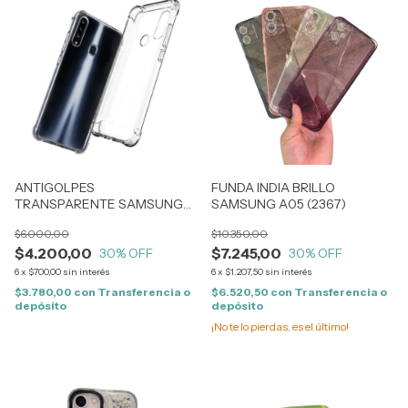
ANTIGOLPES
FUNDA INDIA BRILLO
TRANSPARENTE SAMSUNG
SAMSUNG A05 (2367)
S25 (2397)
$6.000,00
$10.350,00
$4.200,00
$7.245,00
30
% OFF
30
% OFF
6
x
$700,00
sin interés
6
x
$1.207,50
sin interés
$3.780,00
con
Transferencia o
$6.520,50
con
Transferencia o
depósito
depósito
¡No te lo pierdas, es el último!