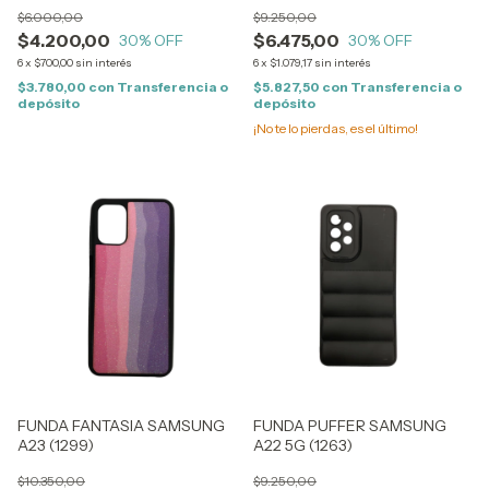
A03 (1499)
$6.000,00
$9.250,00
$4.200,00
$6.475,00
30
% OFF
30
% OFF
6
x
$700,00
sin interés
6
x
$1.079,17
sin interés
$3.780,00
con
Transferencia o
$5.827,50
con
Transferencia o
depósito
depósito
¡No te lo pierdas, es el último!
FUNDA FANTASIA SAMSUNG
FUNDA PUFFER SAMSUNG
A23 (1299)
A22 5G (1263)
$10.350,00
$9.250,00