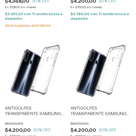
$4.368,00
$4.200,00
30
% OFF
30
% OFF
6
x
$728,00
sin interés
6
x
$700,00
sin interés
$3.931,20
con
Transferencia o
$3.780,00
con
Transferencia o
depósito
depósito
¡No te lo pierdas, es el último!
ANTIGOLPES
ANTIGOLPES
TRANSPARENTE SAMSUNG
TRANSPARENTE SAMSUNG
S24 ULTRA (1966)
A05 (1960)
$6.000,00
$6.000,00
$4.200,00
$4.200,00
30
% OFF
30
% OFF