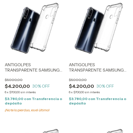
ANTIGOLPES
ANTIGOLPES
TRANSPARENTE SAMSUNG
TRANSPARENTE SAMSUNG
A10 (0292)
S22 PLUS (1185)
$6.000,00
$6.000,00
$4.200,00
$4.200,00
30
% OFF
30
% OFF
6
x
$700,00
sin interés
6
x
$700,00
sin interés
$3.780,00
con
Transferencia o
$3.780,00
con
Transferencia o
depósito
depósito
¡No te lo pierdas, es el último!