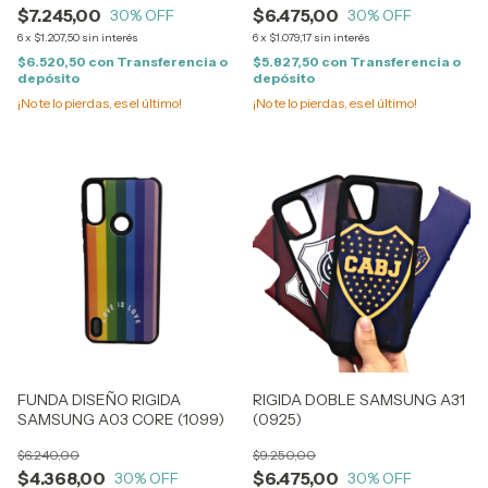
$7.245,00
$6.475,00
30
% OFF
30
% OFF
6
x
$1.207,50
sin interés
6
x
$1.079,17
sin interés
$6.520,50
con
Transferencia o
$5.827,50
con
Transferencia o
depósito
depósito
¡No te lo pierdas, es el último!
¡No te lo pierdas, es el último!
FUNDA DISEÑO RIGIDA
RIGIDA DOBLE SAMSUNG A31
SAMSUNG A03 CORE (1099)
(0925)
$6.240,00
$9.250,00
$4.368,00
$6.475,00
30
% OFF
30
% OFF