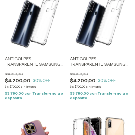
ANTIGOLPES
ANTIGOLPES
TRANSPARENTE SAMSUNG
TRANSPARENTE SAMSUNG
NOTE 10 PLUS (0315)
A20S (0296)
$6.000,00
$6.000,00
$4.200,00
$4.200,00
30
% OFF
30
% OFF
6
x
$700,00
sin interés
6
x
$700,00
sin interés
$3.780,00
con
Transferencia o
$3.780,00
con
Transferencia o
depósito
depósito