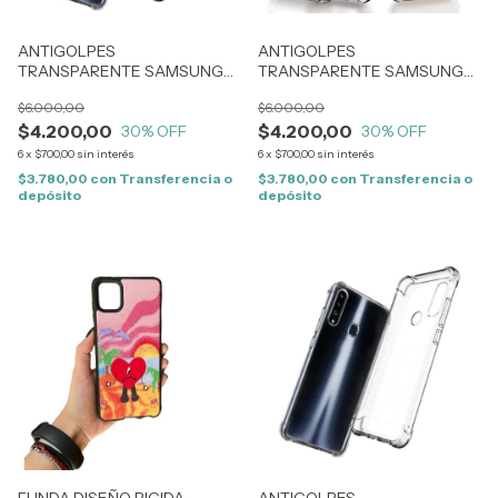
ANTIGOLPES
ANTIGOLPES
TRANSPARENTE SAMSUNG
TRANSPARENTE SAMSUNG
A53 5G (1142)
A06 (2321)
$6.000,00
$6.000,00
$4.200,00
$4.200,00
30
% OFF
30
% OFF
6
x
$700,00
sin interés
6
x
$700,00
sin interés
$3.780,00
con
Transferencia o
$3.780,00
con
Transferencia o
depósito
depósito