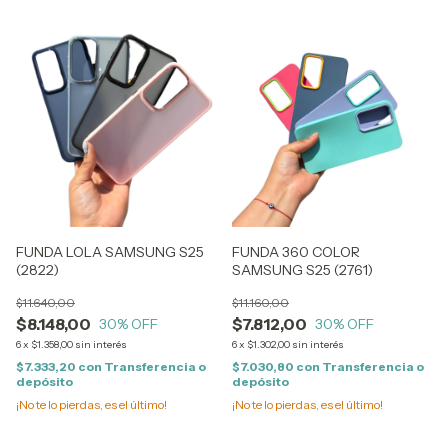
FUNDA LOLA SAMSUNG S25
FUNDA 360 COLOR
(2822)
SAMSUNG S25 (2761)
$11.640,00
$11.160,00
$8.148,00
$7.812,00
30
% OFF
30
% OFF
6
x
$1.358,00
sin interés
6
x
$1.302,00
sin interés
$7.333,20
con
Transferencia o
$7.030,80
con
Transferencia o
depósito
depósito
¡No te lo pierdas, es el último!
¡No te lo pierdas, es el último!