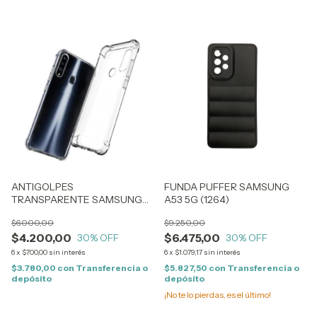
ANTIGOLPES
FUNDA PUFFER SAMSUNG
TRANSPARENTE SAMSUNG
A53 5G (1264)
A13 4G (1240)
$6.000,00
$9.250,00
$4.200,00
$6.475,00
30
% OFF
30
% OFF
6
x
$700,00
sin interés
6
x
$1.079,17
sin interés
$3.780,00
con
Transferencia o
$5.827,50
con
Transferencia o
depósito
depósito
¡No te lo pierdas, es el último!