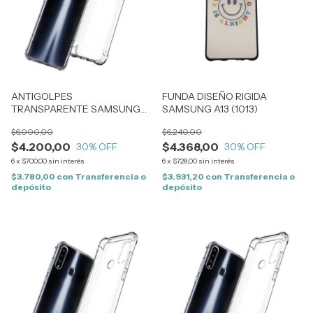
ANTIGOLPES
FUNDA DISEÑO RIGIDA
TRANSPARENTE SAMSUNG
SAMSUNG A13 (1013)
A14 (1571)
$6.000,00
$6.240,00
$4.200,00
$4.368,00
30
% OFF
30
% OFF
6
x
$700,00
sin interés
6
x
$728,00
sin interés
$3.780,00
con
Transferencia o
$3.931,20
con
Transferencia o
depósito
depósito