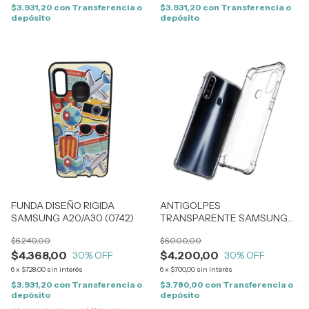
$3.931,20
con
Transferencia o
$3.931,20
con
Transferencia o
depósito
depósito
FUNDA DISEÑO RIGIDA
ANTIGOLPES
SAMSUNG A20/A30 (0742)
TRANSPARENTE SAMSUNG
A72 (0653)
$6.240,00
$6.000,00
$4.368,00
$4.200,00
30
% OFF
30
% OFF
6
x
$728,00
sin interés
6
x
$700,00
sin interés
$3.931,20
con
Transferencia o
$3.780,00
con
Transferencia o
depósito
depósito