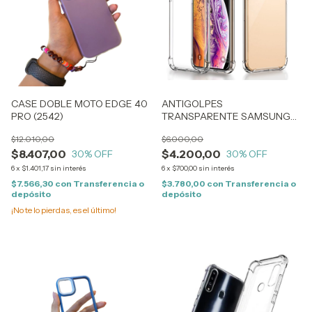
CASE DOBLE MOTO EDGE 40
ANTIGOLPES
PRO (2542)
TRANSPARENTE SAMSUNG
S24 FE (2320)
$12.010,00
$6.000,00
$8.407,00
$4.200,00
30
% OFF
30
% OFF
6
x
$1.401,17
sin interés
6
x
$700,00
sin interés
$7.566,30
con
Transferencia o
$3.780,00
con
Transferencia o
depósito
depósito
¡No te lo pierdas, es el último!