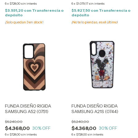
6
x
$728,00
sin interés
6
x
$1.079,17
sin interés
$3.931,20
con
Transferencia o
$5.827,50
con
Transferencia o
depósito
depósito
¡Solo quedan
3
en stock!
¡No te lo pierdas, es el último!
FUNDA DISEÑO RIGIDA
FUNDA DISEÑO RIGIDA
SAMSUNG A52 (0751)
SAMSUNG A21S (0744)
$6.240,00
$6.240,00
$4.368,00
$4.368,00
30
% OFF
30
% OFF
6
x
$728,00
sin interés
6
x
$728,00
sin interés