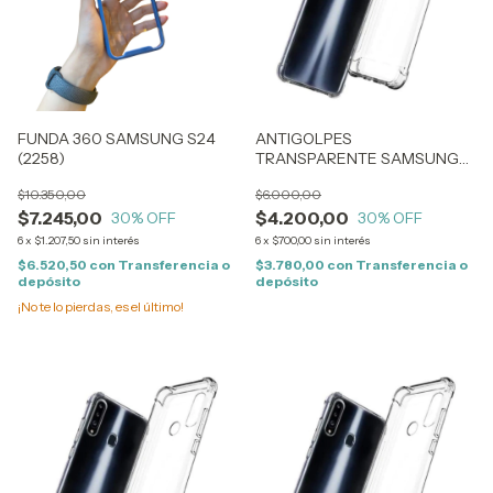
FUNDA 360 SAMSUNG S24
ANTIGOLPES
(2258)
TRANSPARENTE SAMSUNG
S20 PLUS (0321)
$10.350,00
$6.000,00
$7.245,00
$4.200,00
30
% OFF
30
% OFF
6
x
$1.207,50
sin interés
6
x
$700,00
sin interés
$6.520,50
con
Transferencia o
$3.780,00
con
Transferencia o
depósito
depósito
¡No te lo pierdas, es el último!