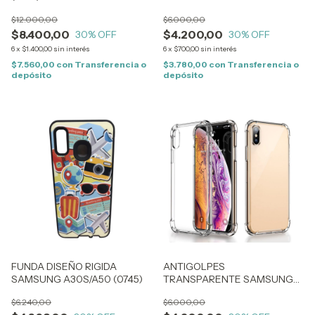
A51 (0311)
$12.000,00
$6.000,00
$8.400,00
$4.200,00
30
% OFF
30
% OFF
6
x
$1.400,00
sin interés
6
x
$700,00
sin interés
$7.560,00
con
Transferencia o
$3.780,00
con
Transferencia o
depósito
depósito
FUNDA DISEÑO RIGIDA
ANTIGOLPES
SAMSUNG A30S/A50 (0745)
TRANSPARENTE SAMSUNG
A16 (2322)
$6.240,00
$6.000,00