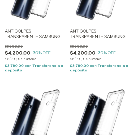
ANTIGOLPES
ANTIGOLPES
TRANSPARENTE SAMSUNG
TRANSPARENTE SAMSUNG
S24 PLUS (1965)
A31 (0299)
$6.000,00
$6.000,00
$4.200,00
$4.200,00
30
% OFF
30
% OFF
6
x
$700,00
sin interés
6
x
$700,00
sin interés
$3.780,00
con
Transferencia o
$3.780,00
con
Transferencia o
depósito
depósito