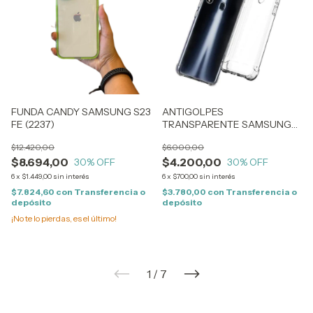
FUNDA CANDY SAMSUNG S23
ANTIGOLPES
FE (2237)
TRANSPARENTE SAMSUNG
A03 CORE (1239)
$12.420,00
$6.000,00
$8.694,00
$4.200,00
30
% OFF
30
% OFF
6
x
$1.449,00
sin interés
6
x
$700,00
sin interés
$7.824,60
con
Transferencia o
$3.780,00
con
Transferencia o
depósito
depósito
¡No te lo pierdas, es el último!
1
/
7