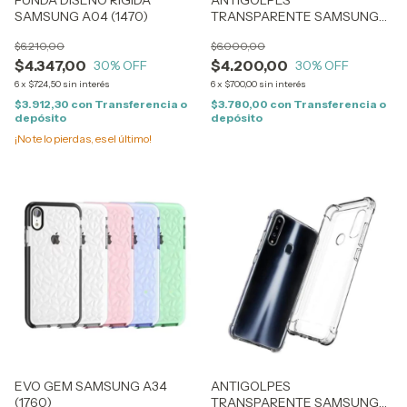
FUNDA DISEÑO RIGIDA
ANTIGOLPES
SAMSUNG A04 (1470)
TRANSPARENTE SAMSUNG
A04 (1631)
$6.210,00
$6.000,00
$4.347,00
$4.200,00
30
% OFF
30
% OFF
6
x
$724,50
sin interés
6
x
$700,00
sin interés
$3.912,30
con
Transferencia o
$3.780,00
con
Transferencia o
depósito
depósito
¡No te lo pierdas, es el último!
EVO GEM SAMSUNG A34
ANTIGOLPES
(1760)
TRANSPARENTE SAMSUNG