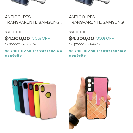
ANTIGOLPES
ANTIGOLPES
TRANSPARENTE SAMSUNG
TRANSPARENTE SAMSUNG
S22 ULTRA (1260)
A70 (0301)
$6.000,00
$6.000,00
$4.200,00
$4.200,00
30
% OFF
30
% OFF
6
x
$700,00
sin interés
6
x
$700,00
sin interés
$3.780,00
con
Transferencia o
$3.780,00
con
Transferencia o
depósito
depósito