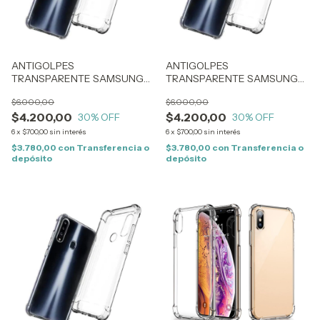
ANTIGOLPES
ANTIGOLPES
TRANSPARENTE SAMSUNG
TRANSPARENTE SAMSUNG
S23 FE (1856)
A12/A12 5G (0295)
$6.000,00
$6.000,00
$4.200,00
$4.200,00
30
% OFF
30
% OFF
6
x
$700,00
sin interés
6
x
$700,00
sin interés
$3.780,00
con
Transferencia o
$3.780,00
con
Transferencia o
depósito
depósito