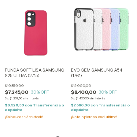
FUNDA SOFT LISA SAMSUNG
EVO GEM SAMSUNG A54
S25 ULTRA (2715)
(1761)
$10.350,00
$12.000,00
$7.245,00
$8.400,00
30
% OFF
30
% OFF
6
x
$1.207,50
sin interés
6
x
$1.400,00
sin interés
$6.520,50
con
Transferencia o
$7.560,00
con
Transferencia o
depósito
depósito
¡Solo quedan
3
en stock!
¡No te lo pierdas, es el último!