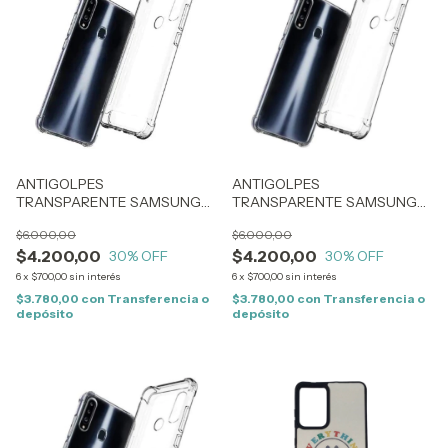
ANTIGOLPES
ANTIGOLPES
TRANSPARENTE SAMSUNG
TRANSPARENTE SAMSUNG
A54 (1652)
A32 (0300)
$6.000,00
$6.000,00
$4.200,00
$4.200,00
30
% OFF
30
% OFF
6
x
$700,00
sin interés
6
x
$700,00
sin interés
$3.780,00
con
Transferencia o
$3.780,00
con
Transferencia o
depósito
depósito