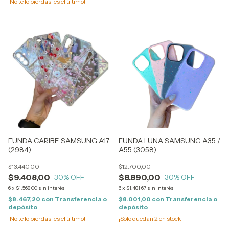
¡No te lo pierdas, es el último!
FUNDA CARIBE SAMSUNG A17
FUNDA LUNA SAMSUNG A35 /
(2984)
A55 (3058)
$13.440,00
$12.700,00
$9.408,00
$8.890,00
30
% OFF
30
% OFF
6
x
$1.568,00
sin interés
6
x
$1.481,67
sin interés
$8.467,20
con
Transferencia o
$8.001,00
con
Transferencia o
depósito
depósito
¡No te lo pierdas, es el último!
¡Solo quedan
2
en stock!