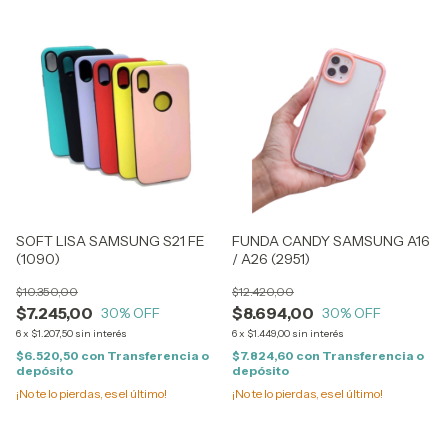
SOFT LISA SAMSUNG S21 FE
FUNDA CANDY SAMSUNG A16
(1090)
/ A26 (2951)
$10.350,00
$12.420,00
$7.245,00
$8.694,00
30
% OFF
30
% OFF
6
x
$1.207,50
sin interés
6
x
$1.449,00
sin interés
$6.520,50
con
Transferencia o
$7.824,60
con
Transferencia o
depósito
depósito
¡No te lo pierdas, es el último!
¡No te lo pierdas, es el último!