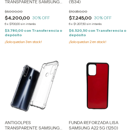
TRANSPARENTE SAMSUNG
(1534)
J5 PRIME (0313)
$6.000,00
$10.350,00
$4.200,00
$7.245,00
30
% OFF
30
% OFF
6
x
$700,00
sin interés
6
x
$1.207,50
sin interés
$3.780,00
con
Transferencia o
$6.520,50
con
Transferencia o
depósito
depósito
¡Solo quedan
3
en stock!
¡Solo quedan
2
en stock!
ANTIGOLPES
FUNDA REFORZADA LISA
TRANSPARENTE SAMSUNG
SAMSUNG A22 5G (1250)