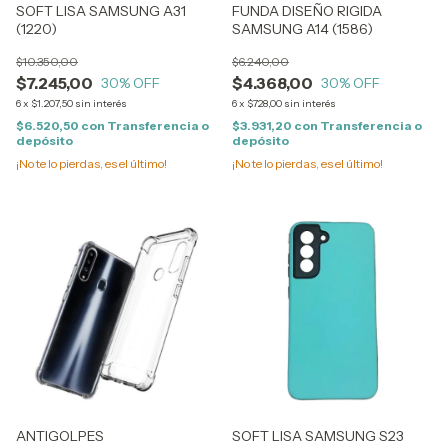
SOFT LISA SAMSUNG A31
FUNDA DISEÑO RIGIDA
(1220)
SAMSUNG A14 (1586)
$10.350,00
$6.240,00
$7.245,00
$4.368,00
30
% OFF
30
% OFF
6
x
$1.207,50
sin interés
6
x
$728,00
sin interés
$6.520,50
con
Transferencia o
$3.931,20
con
Transferencia o
depósito
depósito
¡No te lo pierdas, es el último!
¡No te lo pierdas, es el último!
ANTIGOLPES
SOFT LISA SAMSUNG S23