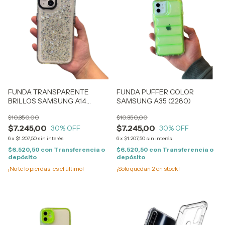
FUNDA TRANSPARENTE
FUNDA PUFFER COLOR
BRILLOS SAMSUNG A14
SAMSUNG A35 (2280)
(2290)
$10.350,00
$10.350,00
$7.245,00
$7.245,00
30
% OFF
30
% OFF
6
x
$1.207,50
sin interés
6
x
$1.207,50
sin interés
$6.520,50
con
Transferencia o
$6.520,50
con
Transferencia o
depósito
depósito
¡No te lo pierdas, es el último!
¡Solo quedan
2
en stock!