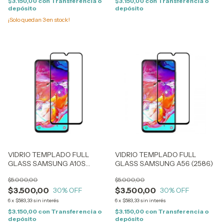
$3.150,00
con
Transferencia o
$3.150,00
con
Transferencia o
depósito
depósito
¡Solo quedan
3
en stock!
VIDRIO TEMPLADO FULL
VIDRIO TEMPLADO FULL
GLASS SAMSUNG A10S
GLASS SAMSUNG A56 (2586)
(0081)
$5.000,00
$5.000,00
$3.500,00
$3.500,00
30
% OFF
30
% OFF
6
x
$583,33
sin interés
6
x
$583,33
sin interés
$3.150,00
con
Transferencia o
$3.150,00
con
Transferencia o
depósito
depósito