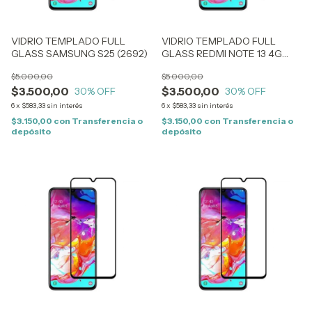
VIDRIO TEMPLADO FULL
VIDRIO TEMPLADO FULL
GLASS SAMSUNG S25 (2692)
GLASS REDMI NOTE 13 4G
(2587)
$5.000,00
$5.000,00
$3.500,00
$3.500,00
30
% OFF
30
% OFF
6
x
$583,33
sin interés
6
x
$583,33
sin interés
$3.150,00
con
Transferencia o
$3.150,00
con
Transferencia o
depósito
depósito