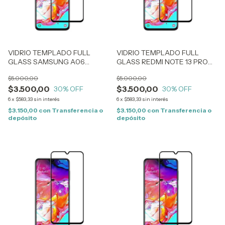
VIDRIO TEMPLADO FULL
VIDRIO TEMPLADO FULL
GLASS SAMSUNG A06
GLASS REDMI NOTE 13 PRO
(2509)
(2734)
$5.000,00
$5.000,00
$3.500,00
$3.500,00
30
% OFF
30
% OFF
6
x
$583,33
sin interés
6
x
$583,33
sin interés
$3.150,00
con
Transferencia o
$3.150,00
con
Transferencia o
depósito
depósito