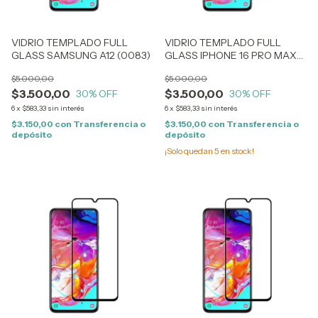
VIDRIO TEMPLADO FULL
VIDRIO TEMPLADO FULL
GLASS SAMSUNG A12 (0083)
GLASS IPHONE 16 PRO MAX
(2207)
$5.000,00
$5.000,00
$3.500,00
$3.500,00
30
% OFF
30
% OFF
6
x
$583,33
sin interés
6
x
$583,33
sin interés
$3.150,00
con
Transferencia o
$3.150,00
con
Transferencia o
depósito
depósito
¡Solo quedan
5
en stock!