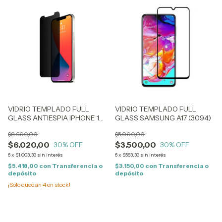
VIDRIO TEMPLADO FULL
VIDRIO TEMPLADO FULL
GLASS ANTIESPIA IPHONE 15
GLASS SAMSUNG A17 (3094)
PRO (2111)
$8.600,00
$5.000,00
$6.020,00
$3.500,00
30
% OFF
30
% OFF
6
x
$1.003,33
sin interés
6
x
$583,33
sin interés
$5.418,00
con
Transferencia o
$3.150,00
con
Transferencia o
depósito
depósito
¡Solo quedan
4
en stock!