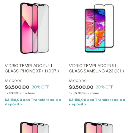
VIDRIO TEMPLADO FULL
VIDRIO TEMPLADO FULL
GLASS IPHONE XR/11 (0071)
GLASS SAMSUNG A23 (1311)
$5.000,00
$5.000,00
$3.500,00
$3.500,00
30
% OFF
30
% OFF
6
x
$583,33
sin interés
6
x
$583,33
sin interés
$3.150,00
con
Transferencia o
$3.150,00
con
Transferencia o
depósito
depósito