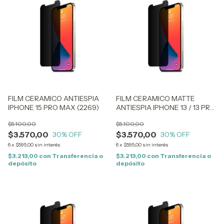
FILM CERAMICO ANTIESPIA
FILM CERAMICO MATTE
IPHONE 15 PRO MAX (2269)
ANTIESPIA IPHONE 13 / 13 PRO
(2892)
$5.100,00
$5.100,00
$3.570,00
$3.570,00
30
% OFF
30
% OFF
6
x
$595,00
sin interés
6
x
$595,00
sin interés
$3.213,00
con
Transferencia o
$3.213,00
con
Transferencia o
depósito
depósito