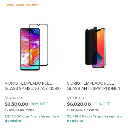
¡Solo quedan
3
en stock!
VIDRIO TEMPLADO FULL
VIDRIO TEMPLADO FULL
GLASS SAMSUNG A57 (3592)
GLASS ANTIESPIA IPHONE 16
PRO (2351)
$5.000,00
$8.600,00
$3.500,00
$6.020,00
30
% OFF
30
% OFF
6
x
$583,33
sin interés
6
x
$1.003,33
sin interés
$3.150,00
con
Transferencia o
$5.418,00
con
Transferencia o
depósito
depósito