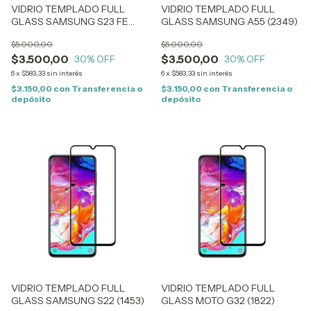
VIDRIO TEMPLADO FULL
VIDRIO TEMPLADO FULL
GLASS SAMSUNG S23 FE
GLASS SAMSUNG A55 (2349)
(1969)
$5.000,00
$5.000,00
$3.500,00
$3.500,00
30
% OFF
30
% OFF
6
x
$583,33
sin interés
6
x
$583,33
sin interés
$3.150,00
con
Transferencia o
$3.150,00
con
Transferencia o
depósito
depósito
VIDRIO TEMPLADO FULL
VIDRIO TEMPLADO FULL
GLASS SAMSUNG S22 (1453)
GLASS MOTO G32 (1822)