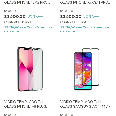
GLASS IPHONE 12/12 PRO
GLASS IPHONE X/XS/11 PRO
(0074)
(0070)
$5.000,00
$5.000,00
$3.500,00
$3.500,00
30
% OFF
30
% OFF
6
x
$583,33
sin interés
6
x
$583,33
sin interés
$3.150,00
con
Transferencia o
$3.150,00
con
Transferencia o
depósito
depósito
VIDRIO TEMPLADO FULL
VIDRIO TEMPLADO FULL
GLASS IPHONE 7/8 PLUS
GLASS SAMSUNG A04 (1451)
(0069)
$5.000,00
$5.000,00