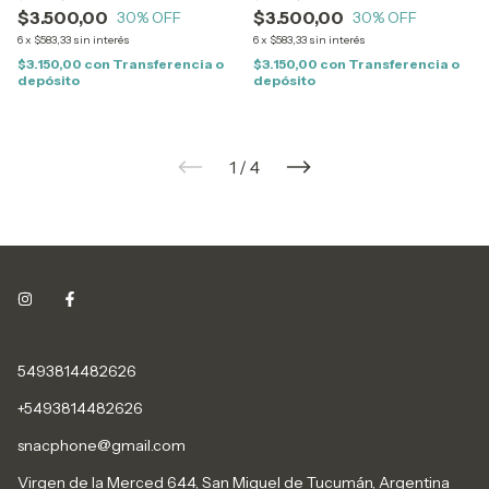
$3.500,00
$3.500,00
30
% OFF
30
% OFF
6
x
$583,33
sin interés
6
x
$583,33
sin interés
$3.150,00
con
Transferencia o
$3.150,00
con
Transferencia o
depósito
depósito
1
/
4
5493814482626
+5493814482626
snacphone@gmail.com
Virgen de la Merced 644, San Miguel de Tucumán, Argentina