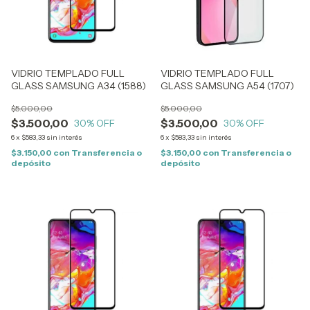
VIDRIO TEMPLADO FULL
VIDRIO TEMPLADO FULL
GLASS SAMSUNG A34 (1588)
GLASS SAMSUNG A54 (1707)
$5.000,00
$5.000,00
$3.500,00
$3.500,00
30
% OFF
30
% OFF
6
x
$583,33
sin interés
6
x
$583,33
sin interés
$3.150,00
con
Transferencia o
$3.150,00
con
Transferencia o
depósito
depósito