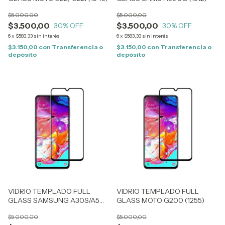
$5.000,00
$5.000,00
$3.500,00
$3.500,00
30
% OFF
30
% OFF
6
x
$583,33
sin interés
6
x
$583,33
sin interés
$3.150,00
con
Transferencia o
$3.150,00
con
Transferencia o
depósito
depósito
VIDRIO TEMPLADO FULL
VIDRIO TEMPLADO FULL
GLASS SAMSUNG A30S/A50
GLASS MOTO G200 (1255)
(0086)
$5.000,00
$5.000,00