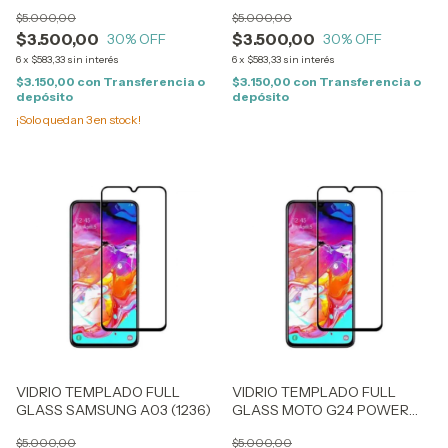
$5.000,00
$5.000,00
$3.500,00
$3.500,00
30
% OFF
30
% OFF
6
x
$583,33
sin interés
6
x
$583,33
sin interés
$3.150,00
con
Transferencia o
$3.150,00
con
Transferencia o
depósito
depósito
¡Solo quedan
3
en stock!
VIDRIO TEMPLADO FULL
VIDRIO TEMPLADO FULL
GLASS SAMSUNG A03 (1236)
GLASS MOTO G24 POWER
(2234)
$5.000,00
$5.000,00