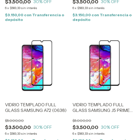
$3.500,00
$3.500,00
30
% OFF
30
% OFF
6
x
$583,33
sin interés
6
x
$583,33
sin interés
$3.150,00
con
Transferencia o
$3.150,00
con
Transferencia o
depósito
depósito
VIDRIO TEMPLADO FULL
VIDRIO TEMPLADO FULL
GLASS SAMSUNG A72 (0638)
GLASS SAMSUNG J5 PRIME
(0100)
$5.000,00
$5.000,00
$3.500,00
$3.500,00
30
% OFF
30
% OFF
6
x
$583,33
sin interés
6
x
$583,33
sin interés