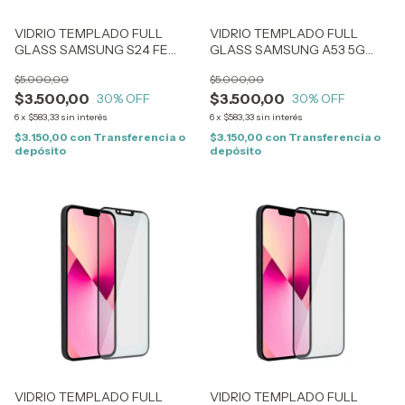
VIDRIO TEMPLADO FULL
VIDRIO TEMPLADO FULL
GLASS SAMSUNG S24 FE
GLASS SAMSUNG A53 5G
(2261)
(1257)
$5.000,00
$5.000,00
$3.500,00
$3.500,00
30
% OFF
30
% OFF
6
x
$583,33
sin interés
6
x
$583,33
sin interés
$3.150,00
con
Transferencia o
$3.150,00
con
Transferencia o
depósito
depósito
VIDRIO TEMPLADO FULL
VIDRIO TEMPLADO FULL