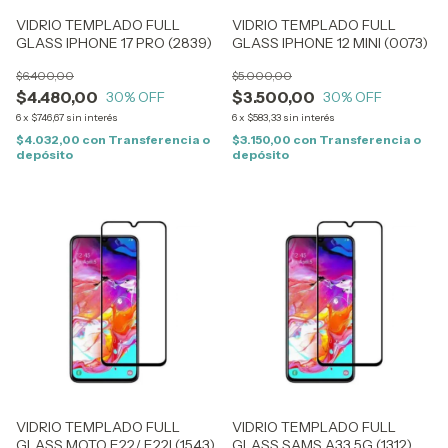
VIDRIO TEMPLADO FULL
VIDRIO TEMPLADO FULL
GLASS IPHONE 17 PRO (2839)
GLASS IPHONE 12 MINI (0073)
$6.400,00
$5.000,00
$4.480,00
$3.500,00
30
% OFF
30
% OFF
6
x
$746,67
sin interés
6
x
$583,33
sin interés
$4.032,00
con
Transferencia o
$3.150,00
con
Transferencia o
depósito
depósito
VIDRIO TEMPLADO FULL
VIDRIO TEMPLADO FULL
GLASS MOTO E22/ E22I (1543)
GLASS SAMS A33 5G (1312)