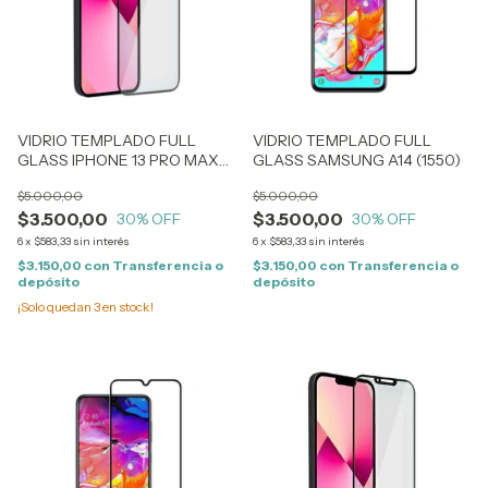
VIDRIO TEMPLADO FULL
VIDRIO TEMPLADO FULL
GLASS IPHONE 13 PRO MAX
GLASS SAMSUNG A14 (1550)
(0871)
$5.000,00
$5.000,00
$3.500,00
$3.500,00
30
% OFF
30
% OFF
6
x
$583,33
sin interés
6
x
$583,33
sin interés
$3.150,00
con
Transferencia o
$3.150,00
con
Transferencia o
depósito
depósito
¡Solo quedan
3
en stock!