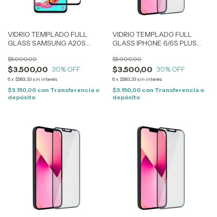
VIDRIO TEMPLADO FULL
VIDRIO TEMPLADO FULL
GLASS SAMSUNG A20S
GLASS IPHONE 6/6S PLUS
(0084)
(0068)
$5.000,00
$5.000,00
$3.500,00
$3.500,00
30
% OFF
30
% OFF
6
x
$583,33
sin interés
6
x
$583,33
sin interés
$3.150,00
con
Transferencia o
$3.150,00
con
Transferencia o
depósito
depósito