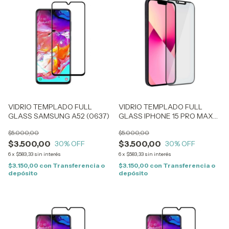
VIDRIO TEMPLADO FULL
VIDRIO TEMPLADO FULL
GLASS SAMSUNG A52 (0637)
GLASS IPHONE 15 PRO MAX
(1826)
$5.000,00
$5.000,00
$3.500,00
$3.500,00
30
% OFF
30
% OFF
6
x
$583,33
sin interés
6
x
$583,33
sin interés
$3.150,00
con
Transferencia o
$3.150,00
con
Transferencia o
depósito
depósito