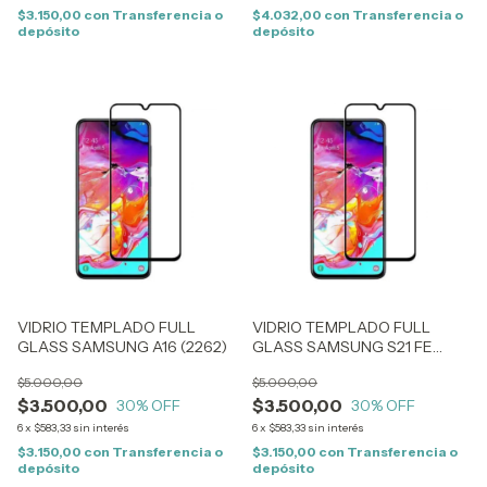
$3.150,00
con
Transferencia o
$4.032,00
con
Transferencia o
depósito
depósito
VIDRIO TEMPLADO FULL
VIDRIO TEMPLADO FULL
GLASS SAMSUNG A16 (2262)
GLASS SAMSUNG S21 FE
(1060)
$5.000,00
$5.000,00
$3.500,00
$3.500,00
30
% OFF
30
% OFF
6
x
$583,33
sin interés
6
x
$583,33
sin interés
$3.150,00
con
Transferencia o
$3.150,00
con
Transferencia o
depósito
depósito