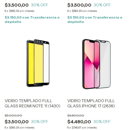
$3.500,00
$3.500,00
30
% OFF
30
% OFF
6
x
$583,33
sin interés
6
x
$583,33
sin interés
$3.150,00
con
Transferencia o
$3.150,00
con
Transferencia o
depósito
depósito
VIDRIO TEMPLADO FULL
VIDRIO TEMPLADO FULL
GLASS REDMI NOTE 11 (1430)
GLASS IPHONE 17 (2838)
$5.000,00
$6.400,00
$3.500,00
$4.480,00
30
% OFF
30
% OFF
6
x
$583,33
sin interés
6
x
$746,67
sin interés