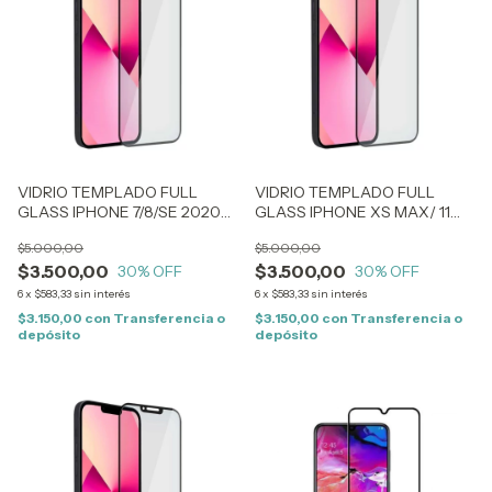
VIDRIO TEMPLADO FULL
VIDRIO TEMPLADO FULL
GLASS IPHONE 7/8/SE 2020
GLASS IPHONE XS MAX/ 11
(0067)
PRO MAX (0072)
$5.000,00
$5.000,00
$3.500,00
$3.500,00
30
% OFF
30
% OFF
6
x
$583,33
sin interés
6
x
$583,33
sin interés
$3.150,00
con
Transferencia o
$3.150,00
con
Transferencia o
depósito
depósito