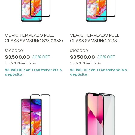
VIDRIO TEMPLADO FULL
VIDRIO TEMPLADO FULL
GLASS SAMSUNG S23 (1683)
GLASS SAMSUNG A21S
(0085)
$5.000,00
$5.000,00
$3.500,00
$3.500,00
30
% OFF
30
% OFF
6
x
$583,33
sin interés
6
x
$583,33
sin interés
$3.150,00
con
Transferencia o
$3.150,00
con
Transferencia o
depósito
depósito