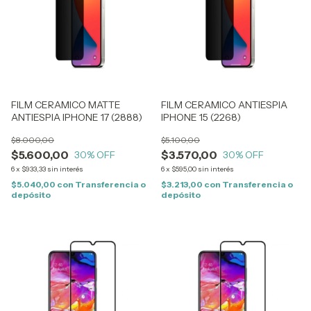
FILM CERAMICO MATTE
FILM CERAMICO ANTIESPIA
ANTIESPIA IPHONE 17 (2888)
IPHONE 15 (2268)
$8.000,00
$5.100,00
$5.600,00
$3.570,00
30
% OFF
30
% OFF
6
x
$933,33
sin interés
6
x
$595,00
sin interés
$5.040,00
con
Transferencia o
$3.213,00
con
Transferencia o
depósito
depósito