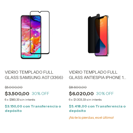
VIDRIO TEMPLADO FULL
VIDRIO TEMPLADO FULL
GLASS SAMSUNG A07 (3366)
GLASS ANTIESPIA IPHONE 14
PRO (3257)
$5.000,00
$8.600,00
$3.500,00
$6.020,00
30
% OFF
30
% OFF
6
x
$583,33
sin interés
6
x
$1.003,33
sin interés
$3.150,00
con
Transferencia o
$5.418,00
con
Transferencia o
depósito
depósito
¡No te lo pierdas, es el último!