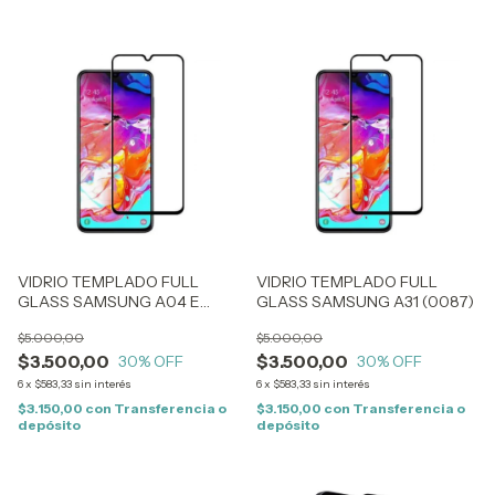
VIDRIO TEMPLADO FULL
VIDRIO TEMPLADO FULL
GLASS SAMSUNG A04 E
GLASS SAMSUNG A31 (0087)
(1590)
$5.000,00
$5.000,00
$3.500,00
$3.500,00
30
% OFF
30
% OFF
6
x
$583,33
sin interés
6
x
$583,33
sin interés
$3.150,00
con
Transferencia o
$3.150,00
con
Transferencia o
depósito
depósito