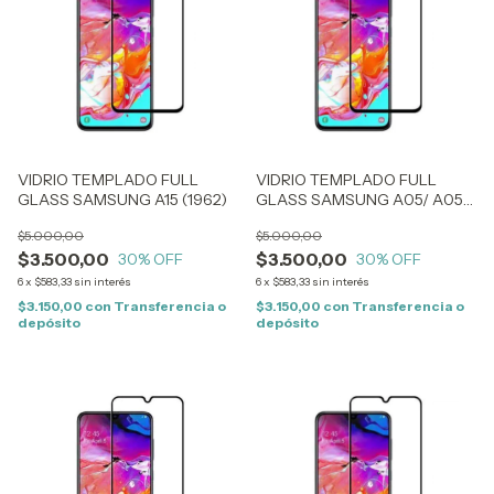
VIDRIO TEMPLADO FULL
VIDRIO TEMPLADO FULL
GLASS SAMSUNG A15 (1962)
GLASS SAMSUNG A05/ A05S
(1959)
$5.000,00
$5.000,00
$3.500,00
$3.500,00
30
% OFF
30
% OFF
6
x
$583,33
sin interés
6
x
$583,33
sin interés
$3.150,00
con
Transferencia o
$3.150,00
con
Transferencia o
depósito
depósito